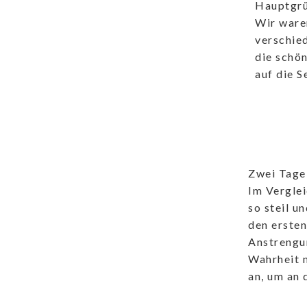
Hauptgrü
Wir ware
verschie
die schö
auf die S
Zwei Tage
Im Vergle
so steil u
den ersten
Anstrengun
Wahrheit n
an, um an 