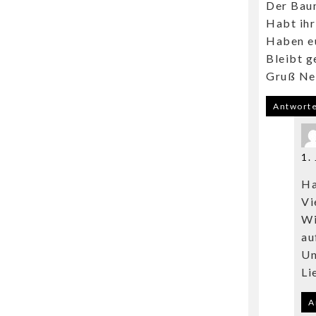
Der Baum
Habt ihr
Haben eu
Bleibt g
Gruß Ne
Antwort
1.
Ha
Vi
Wi
au
Un
Li
A