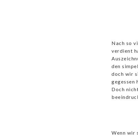
Nach so vi
verdient h
Auszeichnu
den simpel
doch wir s
gegessen 
Doch nicht
beeindruck
Wenn wir s