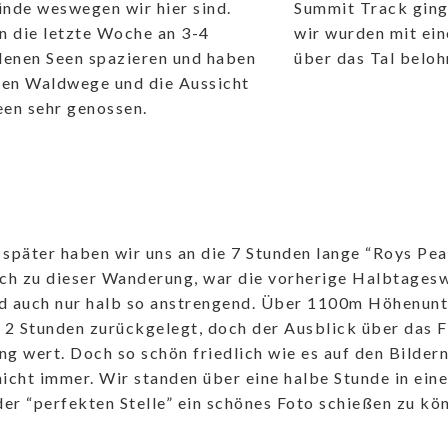
nde weswegen wir hier sind.
Summit Track ging 
n die letzte Woche an 3-4
wir wurden mit ei
denen Seen spazieren und haben
über das Tal beloh
nen Waldwege und die Aussicht
een sehr genossen.
 später haben wir uns an die 7 Stunden lange “Roys P
ich zu dieser Wanderung, war die vorherige Halbtages
nd auch nur halb so anstrengend. Über 1100m Höhenunt
 2 Stunden zurückgelegt, doch der Ausblick über das F
g wert. Doch so schön friedlich wie es auf den Bildern 
icht immer. Wir standen über eine halbe Stunde in ein
der “perfekten Stelle” ein schönes Foto schießen zu kö