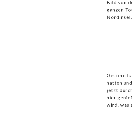
Bild von d
ganzen Tou
Nordinsel.
Gestern h
hatten und
jetzt dur
hier geni
wird, was 