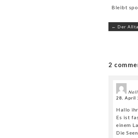
Bleibt spo
← Der Allt
2 commen
Nell
28. Apri
Hallo ih
Es ist f
einem La
Die Seen