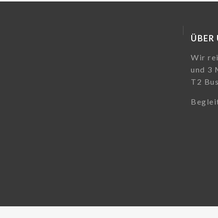
ÜBER
Wir re
und 3 
T2 Bus
Beglei